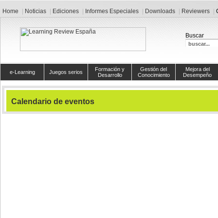
Home
Noticias
Ediciones
Informes Especiales
Downloads
Reviewers
Buscar
Formación y
Gestión del
Mejora del
e-Learning
Juegos serios
Desarrollo
Conocimiento
Desempeño
Calendario de eventos
Ver hoy
Eventos
11. septiembre
46ta Conferencia Anual del ISPI
2008
02. octubre 2008
43 Congreso de AEDIPE