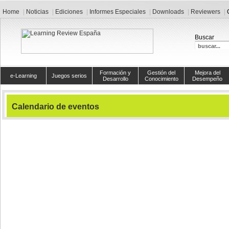
Home
Noticias
Ediciones
Informes Especiales
Downloads
Reviewers
Buscar
Formación y
Gestión del
Mejora del
e-Learning
Juegos serios
Desarrollo
Conocimiento
Desempeño
Calendario de eventos
Ver hoy
Eventos para el
lunes, 25. octubre 2010
Sin eventos para el
lunes, 25. octubre 2010