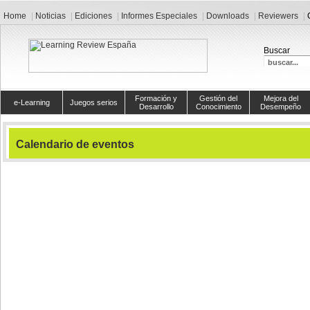
Home
Noticias
Ediciones
Informes Especiales
Downloads
Reviewers
Buscar
Formación y
Gestión del
Mejora del
e-Learning
Juegos serios
Desarrollo
Conocimiento
Desempeño
Calendario de eventos
Ver hoy
Eventos para el
viernes, 30. septiembre 2011
Sin eventos para el
viernes, 30. septiembre 2011