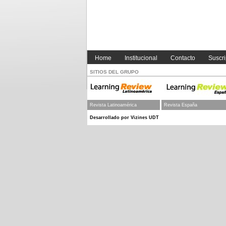
I-KNOW 09
::
Event
Home
Institucional
Contacto
Suscri
SITIOS DEL GRUPO
Revista Latinoamérica
Revista España
Desarrollado por Vizines UDT