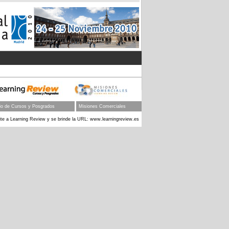
tio de Cursos y Posgrados
Misiones Comerciales
e a Learning Review y se brinde la URL: www.learningreview.es