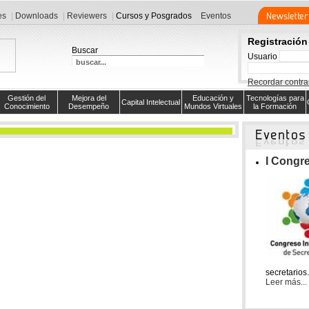
es
Downloads
Reviewers
Cursos y Posgrados
Eventos
Registración
Buscar
Usuario
Recordar contr
Gestión del
Mejora del
Educación y
Tecnologías para
Capital Intelectual
Conocimiento
Desempeño
Mundos Virtuales
la Formación
I Congre
Resto del mes
, 4. septiembre 2009
secretarios.
Leer más...
gestión del conocimiento
::
Eventos
s