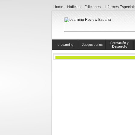
Home
Noticias
Ediciones
Informes Especial
Formación y
e-Learning
Juegos serios
Desarrollo
Calendario de eventos
Ver hoy
Eventos para el
viernes
Europa debate sobre 
Vida Móvil
::
Evento