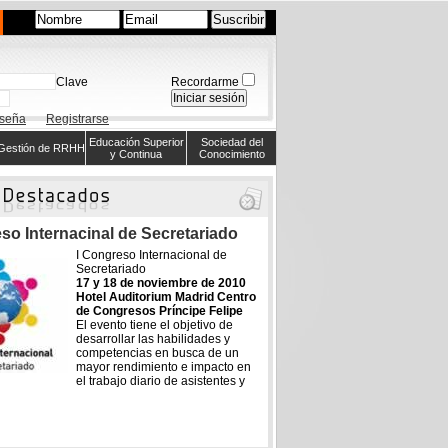
Clave
Recordarme
aseña
Registrarse
Educación Superior
Sociedad del
Gestión de RRHH
y Continua
Conocimiento
so Internacinal de Secretariado
I Congreso Internacional de
Secretariado
17 y 18 de noviembre de 2010
Hotel Auditorium Madrid Centro
de Congresos Príncipe Felipe
El evento tiene el objetivo de
desarrollar las habilidades y
competencias en busca de un
mayor rendimiento e impacto en
el trabajo diario de asistentes y