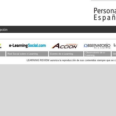
os
pción
Observatorio de e-
Red Social sobre e-Learning
Evento de e-Learning
Si
Learning
LEARNING REVIEW autoriza la reproducción de sus contenidos siempre que se cit