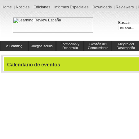
Home
Noticias
Ediciones
Informes Especiales
Downloads
Reviewers
Buscar
Formación y
Gestión del
Mejora del
e-Learning
Juegos serios
Desarrollo
Conocimiento
Desempeño
Calendario de eventos
Ver hoy
Eventos para el
martes, 15. diciembre 2009
DEGEM 2009
::
Eventos