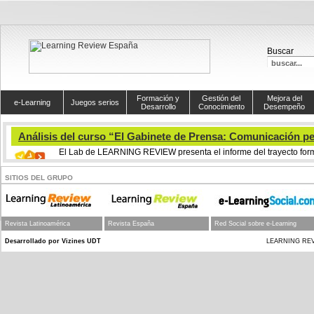
Buscar
Formación y
Gestión del
Mejora del
e-Learning
Juegos serios
Desarrollo
Conocimiento
Desempeño
Análisis del curso “El Gabinete de Prensa: Comunicación per
El Lab de LEARNING REVIEW presenta el informe del trayecto form
SITIOS DEL GRUPO
Ficha Técnica:
Nombre del curso: El Gabinete de Prensa: Comunicación periodística efecti
Revista Latinoamérica
Revista España
Red Social sobre e-Learning
Fechas: 20-abril-10 al 20-julio-10
Desarrollado por Vizines UDT
LEARNING REVIEW
Duración: 115 horas
Modalidad: Online
Titulación: Este curso está certificado por la Universidad de Salamanca (Es