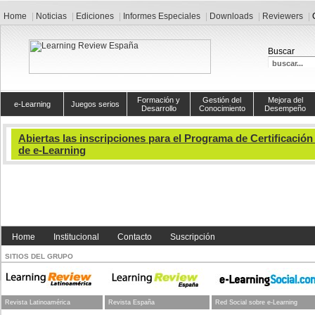
Home
Noticias
Ediciones
Informes Especiales
Downloads
Reviewers
Buscar
Formación y
Gestión del
Mejora del
e-Learning
Juegos serios
Desarrollo
Conocimiento
Desempeño
Abiertas las inscripciones para el Programa de Certificación
de e-Learning
El 27 de Abril inicia el Programa ejecutivo de certificac
en Diseño y Desarrollo de e-Learning. Este Progra
distancia está respaldado por el Instituto Tecnológic
por la Asociación Internacional de Mejora del Desempeño
Consulte por descuentos y por promociones para los su
ingresando aquí
Home
Institucional
Contacto
Suscripción
SITIOS DEL GRUPO
< Anterior
Siguiente >
Revista Latinoamérica
Revista España
Red Social sobre e-Learning