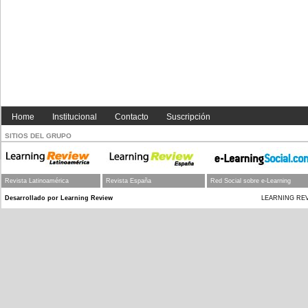
G
estión del aprendizaje, el desempeño y el talento de forma unificada
. Edi
< Anterior
Siguiente >
Home
Institucional
Contacto
Suscripción
SITIOS DEL GRUPO
Revista Latinoamérica
Revista España
Red Social sobre e-Learning
Desarrollado por Learning Review
LEARNING REVIEW