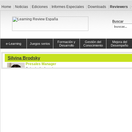
Home
Noticias
Ediciones
Informes Especiales
Downloads
Reviewers
Buscar
Formación y
Gestión del
Mejora del
e-Learning
Juegos serios
Desarrollo
Conocimiento
Desempeño
Silvina Brodsky
Presales Manager
Saba Latin America
Como Presales Manager, Silvina Brodsky es responsable de 
preventa de las soluciones de Human Capital Management de S
América Latina. Especializada en procesos estratégicos de R
Silvina es responsable de transmitir los aspectos funcionales y técnicos de 
Saba de administración del capital humano a prospectos, clientes y distrib
trabajó los últimos 5 años en Saba México y actualmente está abriendo la
Saba en el Cono Sur con base en Buenos Aires.
Para más información sobre su perfil profesional:
www.linkedin.com/in/sbrodsk
Artículos: