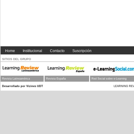
Social Business el futuro de las organizaciones.
Edición N°12 LR España
< Anterior
Siguiente >
Home
Institucional
Contacto
Suscripción
SITIOS DEL GRUPO
Revista Latinoamérica
Revista España
Red Social sobre e-Learning
Desarrollado por Vizines UDT
LEARNING REVIEW