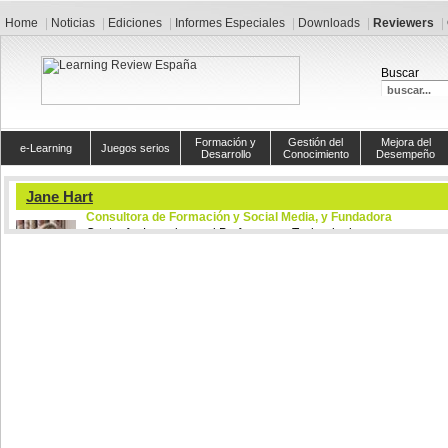
Home
Noticias
Ediciones
Informes Especiales
Downloads
Reviewers
Buscar
Formación y
Gestión del
Mejora del
e-Learning
Juegos serios
Desarrollo
Conocimiento
Desempeño
Jane Hart
Consultora de Formación y Social Media, y Fundadora
Centre for Learning and Performance Technologies
Consultora de Formación y Social Media con 25 años de trayec
las empresas y las instituciones educativas a comprender 
tecnologías pueden ser usadas en el aprendizaje, así como 
desempeño laboral y de negocios, y a implementarlas co
organizaciones. En 2007 estableció el Centre for Learning & Performance Tec
día uno de los sitios sobre aprendizaje más visitados y populares en la Web.
Artículos relacionados:
Cuando las tendencias se vuelven paradigma
Edición N°7 LR España
Acortando las distancias entre las empresas y el e-Learning colaborativo
Edición N°17 LR Latinoamérica