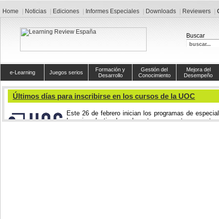
Home
Noticias
Ediciones
Informes Especiales
Downloads
Reviewers
Buscar
Formación y
Gestión del
Mejora del
e-Learning
Juegos serios
Desarrollo
Conocimiento
Desempeño
Últimos días para inscribirse en los cursos de la UOC
Este 26 de febrero inician los programas de especia
Learning destinado a docentes y expertos en
entorn
materiales formativos digitales.
Los cursos son:
Experto en el uso de las TIC en la docencia
Experto en diseño de programas, entornos y materiales con apoyo de las 
Experto en dirección y gestión de proyectos formativos con uso de las TI
Técnico en gestión de proyectos formativos con uso de las TIC
Técnico en diseño de programas, entornos y materiales con apoyo de las 
Técnico en formación y tutorización en línea
Novedad