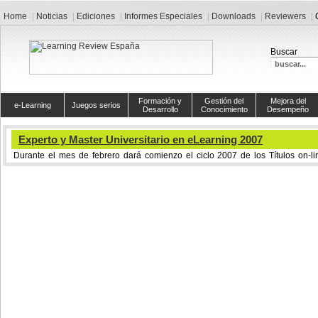
Home
Noticias
Ediciones
Informes Especiales
Downloads
Reviewers
Buscar
Formación y
Gestión del
Mejora del
e-Learning
Juegos serios
Desarrollo
Conocimiento
Desempeño
Experto y Master Universitario en eLearning 2007
Durante el mes de febrero dará comienzo el ciclo 2007 de los Títulos on-l
Master Universitario en e-Learning: Tecnologías y métodos de formación
Salamanca.
Ante la necesidad de capacitación de técnicos, formadores, directivos y nuevo
la Universidad de Salamanca, por medio del GRupo de Investigación en Inte
comenzó con estos Títulos Propios de Experto/Máster en eLearning, que ahora 
Este Experto/Master fue definido y es impartido por u
representantes del mundo académico y del corporativo. Cuen
Suplemento Europeo al Título Europass, que garantiza 
territorio de la Unión Europea.
Además, la competencia profesional en estos Títulos se une la experienc
sólidos en Tercer Ciclo y Formación Continua, con referentes en partici