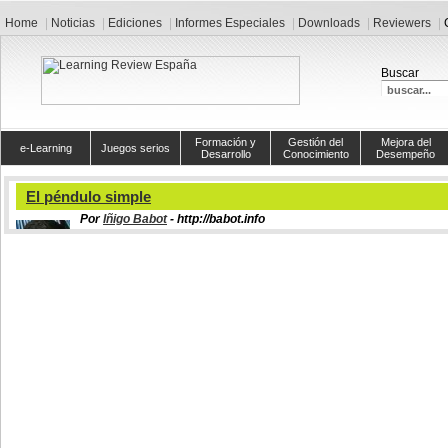
Home
Noticias
Ediciones
Informes Especiales
Downloads
Reviewers
Buscar
Formación y
Gestión del
Mejora del
e-Learning
Juegos serios
Desarrollo
Conocimiento
Desempeño
El péndulo simple
Por
Iñigo Babot
- http://babot.info
Profesor, investigador y consultor español
Dice la teoría:
'el péndulo simple o matemático es un sistema idealizado con