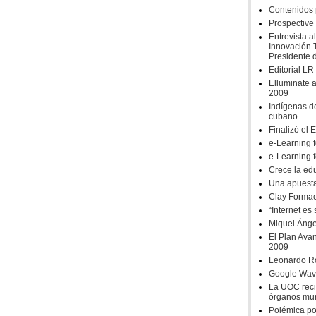
Contenidos 
Prospective 
Entrevista a
Innovación 
Presidente 
Editorial LR
Elluminate 
2009
Indígenas d
cubano
Finalizó el
e-Learning f
e-Learning f
Crece la edu
Una apuesta 
Clay Formac
“Internet es
Miquel Ánge
El Plan Avan
2009
Leonardo R
Google Wave
La UOC reci
órganos mun
Polémica por