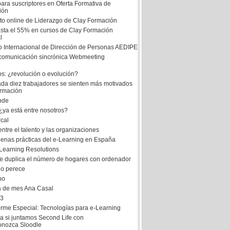
ara suscriptores en Oferta Formativa de
ión
ito online de Liderazgo de Clay Formación
sta el 55% en cursos de Clay Formación
l
 Internacional de Dirección de Personas AEDIPE
comunicación sincrónica Webmeeting
os: ¿revolución o evolución?
da diez trabajadores se sienten más motivados
ormación
ende
¿ya está entre nosotros?
rcal
entre el talento y las organizaciones
uenas prácticas del e-Learning en España
Learning Resolutions
e duplica el número de hogares con ordenador
 o perece
no
a de mes Ana Casal
 3
orme Especial: Tecnologías para e-Learning
a si juntamos Second Life con
onozca Sloodle