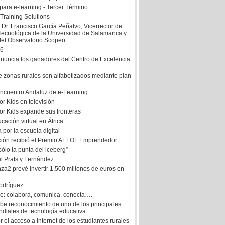
para e-learning - Tercer Término
Training Solutions
l Dr. Francisco García Peñalvo, Vicerrector de
Tecnológica de la Universidad de Salamanca y
del Observatorio Scopeo
 6
anuncia los ganadores del Centro de Excelencia
e zonas rurales son alfabetizados mediante plan
 Encuentro Andaluz de e-Learning
or Kids en televisión
or Kids expande sus fronteras
cación virtual en África
por la escuela digital
ión recibió el Premio AEFOL Emprendedor
 sólo la punta del iceberg”
l Prats y Fernández
za2 prevé invertir 1.500 millones de euros en
odríguez
: colabora, comunica, conecta….
be reconocimiento de uno de los principales
diales de tecnología educativa
 el acceso a Internet de los estudiantes rurales