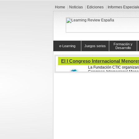
Home
Noticias
Ediciones
Informes Especial
Formación y
e-Learning
Juegos serios
Desarrollo
El I Congreso Internacional Menores
La Fundación CTIC organizará 
Congreso Internacional Menor
segura".
La iniciativa de la Fundació
riesgos detectados para lo
herramientas tecnológicas de rápida evolución,
Principado de Asturias dentro de su compromi
seguras, en el marco del proyecto Internet y Fam
uso seguro de la tecnología en niños y adoles
comunicación.
Estudios recientes revelan que padres e hi
Comunicación de forma diferente. Los niños y
natural. No buscan sólo un servicio, si no que "