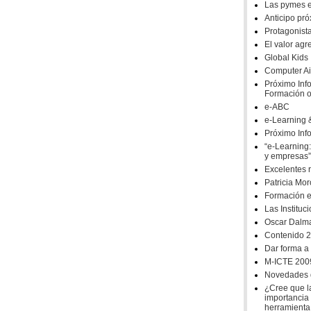
Las pymes e
Anticipo pró
Protagonist
El valor ag
Global Kids
Computer A
Próximo Inf
Formación o
e-ABC
e-Learning
corto
|
largo
Próximo Info
“e-Learning
y empresas”
Excelentes
a
Terminos de uso.
Patricia Mor
Formación e
Las Institu
Oscar Dalm
Siguiente >
Contenido 2.
Dar forma a
M-ICTE 200
Novedades d
¿Cree que l
importancia
herramienta