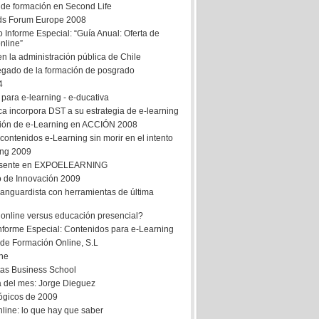
 de formación en Second Life
lds Forum Europe 2008
 Informe Especial: “Guía Anual: Oferta de
nline”
n la administración pública de Chile
regado de la formación de posgrado
4
para e-learning - e-ducativa
ca incorpora DST a su estrategia de e-learning
ción de e-Learning en ACCIÓN 2008
ontenidos e-Learning sin morir en el intento
ing 2009
esente en EXPOELEARNING
 de Innovación 2009
anguardista con herramientas de última
online versus educación presencial?
Informe Especial: Contenidos para e-Learning
o de Formación Online, S.L
ne
tas Business School
a del mes: Jorge Dieguez
lógicos de 2009
line: lo que hay que saber