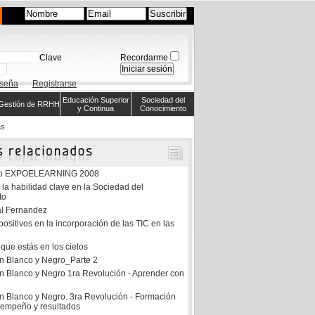
Clave
Recordarme
aseña
Registrarse
Educación Superior
Sociedad del
Gestión de RRHH
y Continua
Conocimiento
s
eso EXPOELEARNING 2008
 la habilidad clave en la Sociedad del
to
l Fernandez
ositivos en la incorporación de las TIC en las
que estás en los cielos
en Blanco y Negro_Parte 2
en Blanco y Negro 1ra Revolución - Aprender con
en Blanco y Negro. 3ra Revolución - Formación
sempeño y resultados