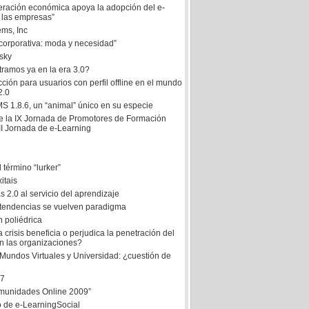
eración económica apoya la adopción del e-
 las empresas”
ms, Inc
 corporativa: moda y necesidad”
dsky
ramos ya en la era 3.0?
ción para usuarios con perfil offline en el mundo
2.0
1.8.6, un “animal” único en su especie
e la IX Jornada de Promotores de Formación
II Jornada de e-Learning
l término “lurker”
itais
 2.0 al servicio del aprendizaje
tendencias se vuelven paradigma
 poliédrica
 crisis beneficia o perjudica la penetración del
n las organizaciones?
 Mundos Virtuales y Universidad: ¿cuestión de
 7
munidades Online 2009”
 de e-LearningSocial