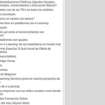
dministraciones Públicas, Agentes Sociales,
ivadas, Universidades o Educación Básica?
obre uso de las TICs en todos los ámbitos
to Escribano
d es un camino sin retorno”
iva libre en plataformas de e-Learning
ación
ión así como el reconocimiento son
es"
lataformas son iguales
r e-Learning: de las estadísticas al mundo real
rme Especial: II Guía Anual de Oferta de
nline
prescindibles
edge Group
ia
formac
 de Belgrano
Learning Services pone en marcha proyectos de
n
o de e-Learning
as empresas usa las redes sociales como fuente
ión
bre Formación Online
 del mes: Allyson Wells