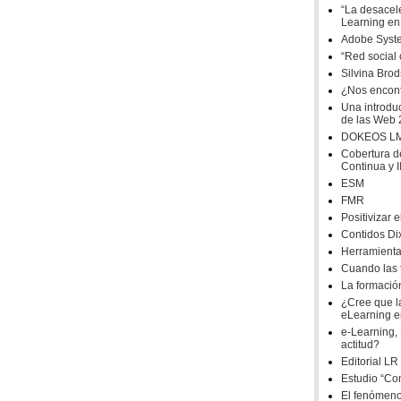
“La desacel
Learning en
Adobe Syste
“Red social
Silvina Bro
¿Nos encont
Una introduc
de las Web 
DOKEOS LMS 
Cobertura d
Continua y I
ESM
FMR
Positivizar e
Contidos Dix
Herramientas
Cuando las 
La formación
¿Cree que la
eLearning e
e-Learning,
actitud?
Editorial LR
Estudio “Co
El fenómeno