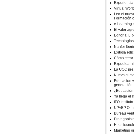
Experiencia
los elementos implicados en el proceso, agentes educativos,
Virtual Wor
l, para proporcionar a los menores una red mas segura es
Lea el nuevo
Formación o
 de Menores en las TIC. Los expertos y expertas venidos de
e-Learning e
ominicana, Estados Unidos y procedentes de organismos
Online, además de entidades españolas como Red.es,
El valor ag
ón de Datos o el Cuerpo Nacional de Policía, trabajarán para
Editorial LR
torno a la detección y desarrollo de soluciones innovadoras
Tecnologías 
Nanfor Ibéri
Exitosa edi
inco mesas dedicadas a la 'Magnitud, percepción y evolución
Cómo crear c
s significativos y los datos más relevantes de los estudios
Expoelearn
encias de uso en internet y tecnologías online, que incluyen
La UOC pr
ellas, 'Responsabilidades y retos en la protección del menor
Nuevo curso
peligros de internet así como en el papel que juegan los
Educación v
ullyng, grooming y falta de privacidad. Por su parte, la de
generación
 enfoques para un nuevo marco en el que el ejercicio pleno de
¿Educación 
n riesgos.
Ya llega el 
 e Iniciativas en las Comunidades Autónomas' y la quinta mesa
IFO Institut
e protocolos de actuación en el ámbito escolar y familiar:
UPAEP Onli
Bureau Veri
Protagonist
Hitos tecno
Marketing on