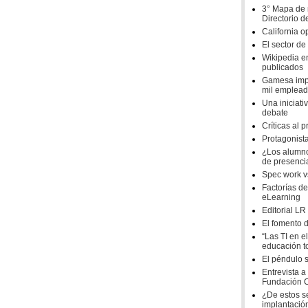
3° Mapa de 
Directorio d
California op
El sector d
Wikipedia en
publicados
Gamesa impl
mil emplea
Una iniciat
debate
Críticas al
Protagonist
¿Los alumno
de presenci
Spec work vs
Factorías d
eLearning
Editorial LR
El fomento 
“Las TI en e
educación t
El péndulo 
Entrevista a
Fundación
¿De estos se
implantació