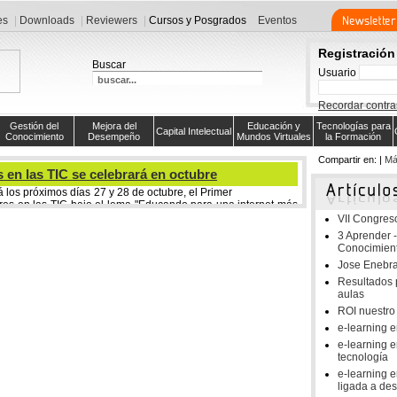
es
Downloads
Reviewers
Cursos y Posgrados
Eventos
Registración
Buscar
Usuario
Recordar contr
Gestión del
Mejora del
Educación y
Tecnologías para
Capital Intelectual
Conocimiento
Desempeño
Mundos Virtuales
la Formación
Compartir en:
|
Má
 en las TIC se celebrará en octubre
los próximos días 27 y 28 de octubre, el Primer
es en las TIC bajo el lema "Educando para una internet más
VII Congr
n CTIC responde a la demanda social derivada de los nuevos
3 Aprender -
s menores que usan de una forma masiva y natural estas
Conocimien
 también en sus riesgos. Está financiada por el Gobierno del
Jose Enebra
so de apoyo a la implantación de herramientas tecnológicas
Resultados p
aulas
ilia (www.internetyfamilia.es), y cuyo objetivo es promover el
centes implicando en ello a educadores, familia y medios de
ROI nuestro 
e-learning 
e-learning 
jos se acercan a las Tecnologías de la Información y la
tecnología
 niñas en general, se aproximan a Internet de un modo más
e-learning 
están" en Internet y lo utilizan para estudiar, para charlar o
ligada a de