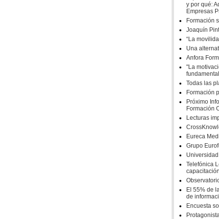
y por qué: A
Empresas Pr
Formación s
Joaquín Pin
“La movilida
Una alternat
Anfora Form
"La motivac
fundamental
Todas las p
Formación po
Próximo Info
Formación O
Lecturas im
CrossKnowl
Eureca Med
Grupo Euro
Universidad
Telefónica 
capacitació
Observatori
El 55% de l
de informac
Encuesta so
Protagonista