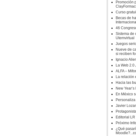
a herramienta básica de relación social y de identidad. De
Promoción p
e Internet les gusta "mucho o bastante más que otras cosas",
ClayFormac
io sobre hábitos seguros en el uso de las TIC por niños y
Curso gratu
ealizado por el Instituto Nacional de Tecnologías de la
Becas de ha
Internaciona
asado mes de marzo.
46 Congreso
 utilizan Internet con una finalidad, ya sea ésta la realización
Sistema de 
 producto online, la consulta de las noticias en un periódico
Utemvirtual
. Se trata de una aproximación de utilidad - finalidad: los
Juegos seri
Nueve de ca
si reciben f
entarse a las tecnologías propicia también una percepción
Ignacio Ali
Según se desprende del mismo estudio, los principales riesgos
La Web 2.0 
 abusivo y adicción; la vulneración de derechos de propiedad
ALFA – Mifo
a contenidos inapropiados; la interacción y acecho por otras
La relación 
 sexual; riesgos económicos y/o fraude y riesgos técnicos y/o
Hacia las b
New Year’s 
les on line, el estudio publicado por INTECO refleja que a un
En México s
imer lugar la posibilidad de que sus hijos sean víctimas del
Personaliza
. Mientras que conocen el riesgo del ciberbullying activo un
Javier Loza
os chavales. Este acoso entre menores tiene una incidencia
Protagonist
 en el caso de sufrir ciberbullying (pasivo) y el 2,9% en el
Editorial LR
les. Estudios similares desvelan que el 10,8% de los menores
Próximo Inf
 al Messenger o al correo electrónico. O que el 50 por ciento
¿Qué pasarí
tido información personal con desconocidos y casi el 30 por
Moodle?...c
 desconocidas.