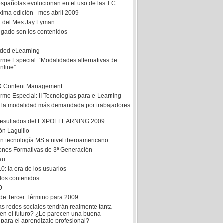
spañolas evolucionan en el uso de las TIC
xima edición - mes abril 2009
a del Mes Jay Lyman
regado son los contenidos
ided eLearning
orme Especial: “Modalidades alternativas de
nline”
 & Content Management
rme Especial: II Tecnologías para e-Learning
: la modalidad más demandada por trabajadores
 resultados del EXPOELEARNING 2009
ón Laguillo
n tecnología MS a nivel iberoamericano
ciones Formativas de 3ª Generación
au
0: la era de los usuarios
 los contenidos
9
e Tercer Término para 2009
as redes sociales tendrán realmente tanta
 en el futuro? ¿Le parecen una buena
 para el aprendizaje profesional?