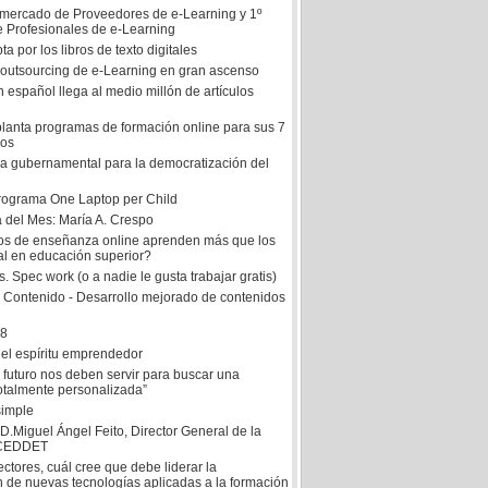
mercado de Proveedores de e-Learning y 1º
e Profesionales de e-Learning
ta por los libros de texto digitales
e outsourcing de e-Learning en gran ascenso
 español llega al medio millón de artículos
anta programas de formación online para sus 7
dos
iva gubernamental para la democratización del
 programa One Laptop per Child
a del Mes: María A. Crespo
s de enseñanza online aprenden más que los
al en educación superior?
. Spec work (o a nadie le gusta trabajar gratis)
e Contenido - Desarrollo mejorado de contenidos
 8
del espíritu emprendedor
l futuro nos deben servir para buscar una
otalmente personalizada”
simple
 D.Miguel Ángel Feito, Director General de la
 CEDDET
ctores, cuál cree que debe liderar la
n de nuevas tecnologías aplicadas a la formación