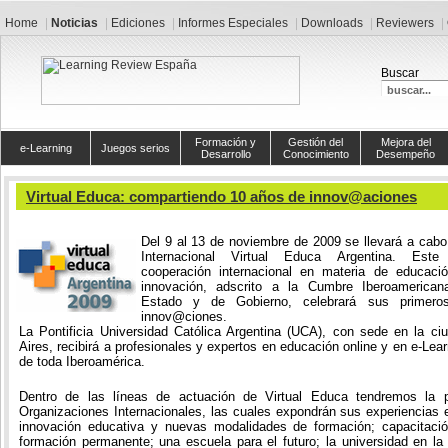
Home
Noticias
Ediciones
Informes Especiales
Downloads
Reviewers
Buscar
Formación y
Gestión del
Mejora del
e-Learning
Juegos serios
Desarrollo
Conocimiento
Desempeño
Virtual Educa: compartiendo 10 años de innov@aciones
Del 9 al 13 de noviembre de 2009 se llevará a cabo
Internacional Virtual Educa Argentina. Est
cooperación internacional en materia de educaci
innovación, adscrito a la Cumbre Iberoamerica
Estado y de Gobierno, celebrará sus primer
innov@ciones.
La Pontificia Universidad
Católica Argentina (UCA), con sede en la c
Aires, recibirá a profesionales y expertos en educación online y en e-Lear
de toda Iberoamérica.
Dentro de las líneas de actuación de Virtual Educa tendremos la pa
Organizaciones Internacionales, las cuales expondrán sus experiencias 
innovación educativa y nuevas modalidades de formación; capacitació
formación permanente; una escuela para el futuro; la universidad en la